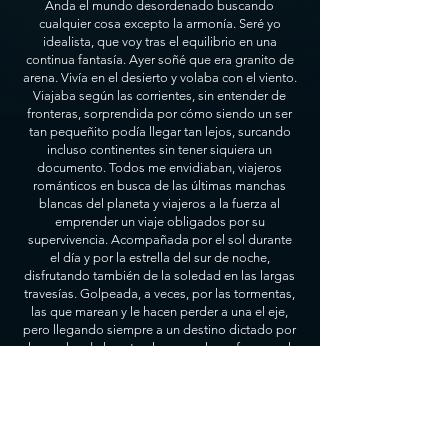
Anda el mundo desordenado buscando
cualquier cosa excepto la armonía. Seré yo
idealista, que voy tras el equilibrio en una
continua fantasía. Ayer soñé que era granito de
arena. Vivía en el desierto y volaba con el viento.
Viajaba según las corrientes, sin entender de
fronteras, sorprendida por cómo siendo un ser
tan pequeñito podía llegar tan lejos, surcando
incluso continentes sin tener siquiera un
documento. Todos me envidiaban, viajeros
románticos en busca de las últimas manchas
blancas del planeta y viajeros a la fuerza al
emprender un viaje obligados por su
supervivencia. Acompañada por el sol durante
el día y por la estrella del sur de noche,
disfrutando también de la soledad en las largas
travesías. Golpeada, a veces, por las tormentas,
las que marean y le hacen perder a una el eje,
pero llegando siempre a un destino dictado por
las reglas de la naturaleza; en el que fuera cual
fuese, siempre encontraba otros granitos de
arena. Más dorados o más blancos, algunos
negros y hasta rojos los vi. Grandes y pequeños,
unos más finos y otros más gruesos. Llenos de
historias. Todos, arena.