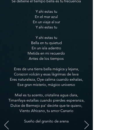
Se detiene el tiempo bella es tu frecuencia
Y ahi estas tu
En el mar azul
En un viaje al sur
Y ahi estas tu
Y ahi estas tu
Bella en tu quietud
En un isla adentro
Metida en mi recuerdo
Antes de los tiempos
Eres de una tierra bella mágica y lejana,
Corazon volcán y esas lágrimas de lava
Eres naturaleza, Oye calima cuando exhalas,
Ese gran misterio, mágico universo
Miel es tu acento, cristalina agua clara,
Timanfaya estallas cuando pierdes esperanza,
Dulce de Bermejo pa’ decirte que te quiero,
Viento Africano, tu amor Canario
Sueño del granito de arena